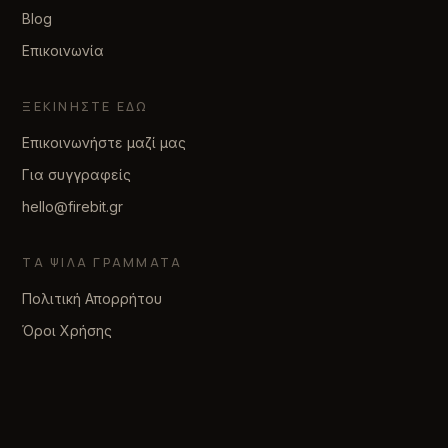
Blog
Επικοινωνία
ΞΕΚΙΝΉΣΤΕ ΕΔΏ
Επικοινωνήστε μαζί μας
Για συγγραφείς
hello@firebit.gr
ΤΑ ΨΙΛΆ ΓΡΆΜΜΑΤΑ
Πολιτική Απορρήτου
Όροι Χρήσης
© 2026 firebit. Φτιαγμένο με υπομονή.
Απαντάμε εντός δύο εργάσιμων ημερών