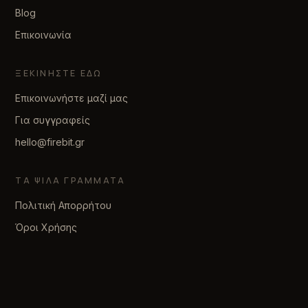
Blog
Επικοινωνία
ΞΕΚΙΝΉΣΤΕ ΕΔΏ
Επικοινωνήστε μαζί μας
Για συγγραφείς
hello@firebit.gr
ΤΑ ΨΙΛΆ ΓΡΆΜΜΑΤΑ
Πολιτική Απορρήτου
Όροι Χρήσης
© 2026 firebit. Φτιαγμένο με υπομονή.
Απαντάμε εντός δύο εργάσιμων ημερών