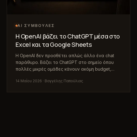
AI ΣΥΜΒΟΥΛΈΣ
Η OpenAI βάζει το ChatGPT μέσα στο
Excel και τα Google Sheets
Η OpenAI δεν προσθέτει απλώς άλλο ένα chat
παράθυρο. Βάζει το ChatGPT στο σημείο όπου
πολλές μικρές ομάδες κάνουν ακόμη budget,
reporting, forecast και καθημερινές
14 Μαΐου 2026
· Βαγγέλης Παπούλιας
επιχειρησιακές αποφάσεις.